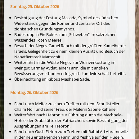
Sonntag, 25. Oktober 2026
Besichtigung der Festung Masada, Symbol des jüdischen
Widerstands gegen die Römer und zentraler Ort des
zionistischen Gründungsmythos.
Badestopp in Ein Bokek zum „Schweben“ im salzreichen
Wasser des Toten Meeres.
Besuch der Negev Camel Ranch mit der größten Kamelherde
Israels, Gelegenheit zu einem kleinen Ausritt und Besuch der
Nabatäerstadt Mamschit.
Weiterfahrt in die Wüste Negev zur Weinverkostung im
Weingut Carmey Avdat, einer Farm, die mit antiken
Bewässerungsmethoden erfolgreich Landwirtschaft betreibt.
Übernachtung im Kibbuz Mashabei Sade.
Montag, 26. Oktober 2026
Fahrt nach Meitar zu einem Treffen mit dem Schriftsteller
Chaim Noll und seiner Frau, der Malerin Sabine Kahane.
Weiterfahrt nach Hebron zur Führung durch die Machpela-
Höhle, der Grabstätte der Patriarchen, sowie Besichtigung der
Ausgrabungen am Tel Hebron.
Fahrt nach Gush Etzion zum Treffen mit Rabbi Ari Abramowitz
in der neu entstehenden Farm und Yeshiva auf den Hügeln,