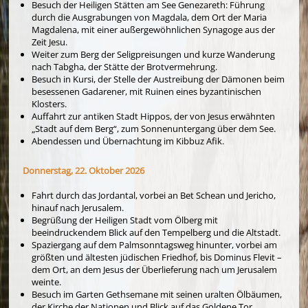
Besuch der Heiligen Stätten am See Genezareth: Führung
durch die Ausgrabungen von Magdala, dem Ort der Maria
Magdalena, mit einer außergewöhnlichen Synagoge aus der
Zeit Jesu.
Weiter zum Berg der Seligpreisungen und kurze Wanderung
nach Tabgha, der Stätte der Brotvermehrung.
Besuch in Kursi, der Stelle der Austreibung der Dämonen beim
besessenen Gadarener, mit Ruinen eines byzantinischen
Klosters.
Auffahrt zur antiken Stadt Hippos, der von Jesus erwähnten
„Stadt auf dem Berg“, zum Sonnenuntergang über dem See.
Abendessen und Übernachtung im Kibbuz Afik.
Donnerstag, 22. Oktober 2026
Fahrt durch das Jordantal, vorbei an Bet Schean und Jericho,
hinauf nach Jerusalem.
Begrüßung der Heiligen Stadt vom Ölberg mit
beeindruckendem Blick auf den Tempelberg und die Altstadt.
Spaziergang auf dem Palmsonntagsweg hinunter, vorbei am
größten und ältesten jüdischen Friedhof, bis Dominus Flevit –
dem Ort, an dem Jesus der Überlieferung nach um Jerusalem
weinte.
Besuch im Garten Gethsemane mit seinen uralten Ölbäumen,
der Kirche der Nationen und Blick auf das Goldene Tor.