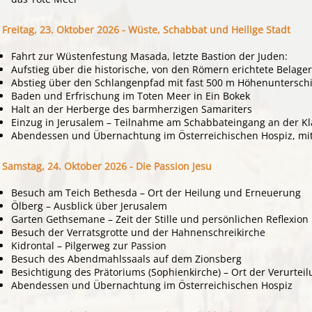
Freitag, 23. Oktober 2026 -
Wüste, Schabbat und Heilige Stadt
Fahrt zur Wüstenfestung Masada, letzte Bastion der Juden:
Aufstieg über die historische, von den Römern erichtete Belag
Abstieg über den Schlangenpfad mit fast 500 m Höhenuntersch
Baden und Erfrischung im Toten Meer in Ein Bokek
Halt an der Herberge des barmherzigen Samariters
Einzug in Jerusalem – Teilnahme am Schabbateingang an der Kl
Abendessen und Übernachtung im Österreichischen Hospiz, mitt
Samstag, 24. Oktober 2026 - Die Passion Jesu
Besuch am Teich Bethesda – Ort der Heilung und Erneuerung
Ölberg – Ausblick über Jerusalem
Garten Gethsemane – Zeit der Stille und persönlichen Reflexion
Besuch der Verratsgrotte und der Hahnenschreikirche
Kidrontal – Pilgerweg zur Passion
Besuch des Abendmahlssaals auf dem Zionsberg
Besichtigung des Prätoriums (Sophienkirche) – Ort der Verurteil
Abendessen und Übernachtung im Österreichischen Hospiz