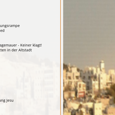
erungsrampe
ied
agemauer - Keiner klagt!
en in der Altstadt
ung Jesu