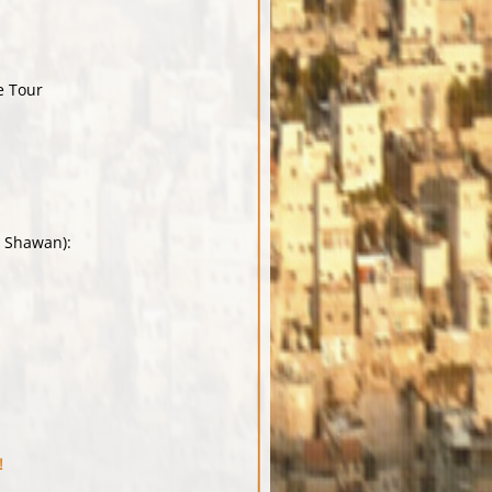
e Tour
e Shawan):
!