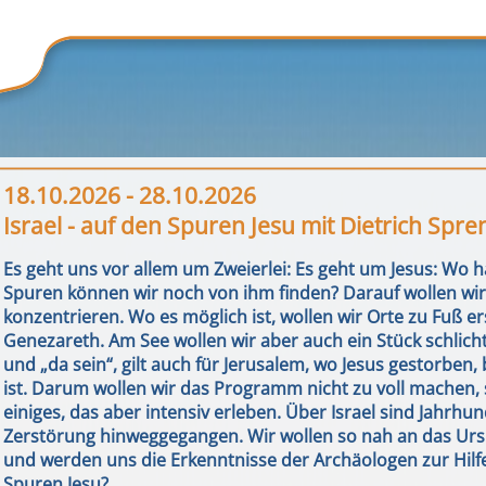
18.10.2026 - 28.10.2026
Israel - auf den Spuren Jesu mit Dietrich Spren
Es geht uns vor allem um Zweierlei: Es geht um Jesus: Wo h
Spuren können wir noch von ihm finden? Darauf wollen wir 
konzentrieren. Wo es möglich ist, wollen wir Orte zu Fuß 
Genezareth. Am See wollen wir aber auch ein Stück schlicht 
und „da sein“, gilt auch für Jerusalem, wo Jesus gestorbe
ist. Darum wollen wir das Programm nicht zu voll machen
einiges, das aber intensiv erleben. Über Israel sind Jahrh
Zerstörung hinweggegangen. Wir wollen so nah an das Urs
und werden uns die Erkenntnisse der Archäologen zur Hil
Spuren Jesu?