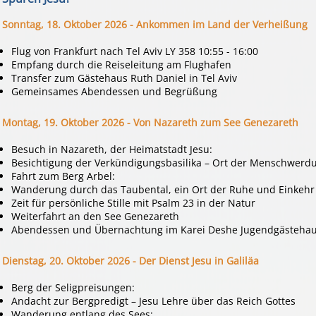
Sonntag, 18. Okto
ber 2026 -
Ankommen im Land der Verheißung
Flug von Frankfurt nach Tel Aviv LY 358 10:55 - 16:00
Empfang durch die Reiseleitung am Flughafen
Transfer zum Gästehaus Ruth Daniel in Tel Aviv
Gemeinsames Abendessen und Begrüßung
Montag, 19. Oktober 2026
-
Von Nazareth zum See Genezareth
Besuch in Nazareth, der Heimatstadt Jesu:
Besichtigung der Verkündigungsbasilika – Ort der Menschwerd
Fahrt zum Berg Arbel:
Wanderung durch das Taubental, ein Ort der Ruhe und Einkehr
Zeit für persönliche Stille mit Psalm 23 in der Natur
Weiterfahrt an den See Genezareth
Abendessen und Übernachtung im Karei Deshe Jugendgästeha
Dienstag, 20. Oktober 202
6 -
Der Dienst Jesu in Galiläa
Berg der Seligpreisungen:
Andacht zur Bergpredigt – Jesu Lehre über das Reich Gottes
Wanderung entlang des Sees: