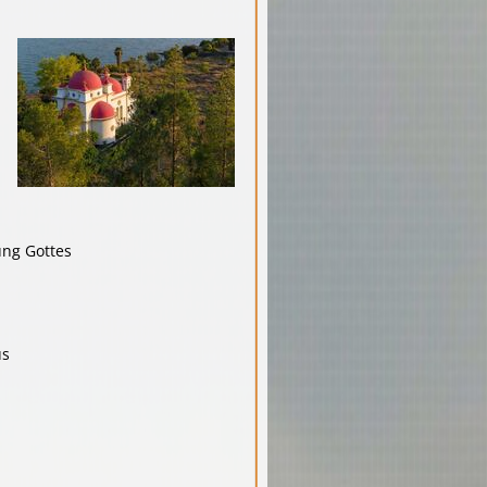
ung Gottes
us