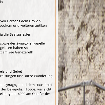
fa
er von Herodes dem Großen
ippodrom und weiteren antiken
a die Baalspriester
 sowie der Synagogenkapelle,
 gelesen haben soll
kt am See Genezareth
eis und Gebet
igpreisungen und kurze Wanderung
ken Synagoge und dem Haus Petri
er Dekapolis, Hippos, vielleicht
peisung der 4000 am Ostufer des