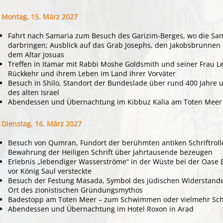
Montag, 15. März 2027
Fahrt nach Samaria zum Besuch des Garizim-Berges, wo die Sama
darbringen; Ausblick auf das Grab Josephs, den Jakobsbrunnen 
dem Altar Josuas
Treffen in Itamar mit Rabbi Moshe Goldsmith und seiner Frau Le
Rückkehr und ihrem Leben im Land ihrer Vorväter
Besuch in Shilo, Standort der Bundeslade über rund 400 Jahre u
des alten Israel
Abendessen und Übernachtung im Kibbuz Kalia am Toten Meer
Dienstag, 16. März 2027
Besuch von Qumran, Fundort der berühmten antiken Schriftrolle
Bewahrung der Heiligen Schrift über Jahrtausende bezeugen
Erlebnis „lebendiger Wasserströme“ in der Wüste bei der Oase E
vor König Saul versteckte
Besuch der Festung Masada, Symbol des jüdischen Widerstande
Ort des zionistischen Gründungsmythos
Badestopp am Toten Meer – zum Schwimmen oder vielmehr S
Abendessen und Übernachtung im Hotel Roxon in Arad