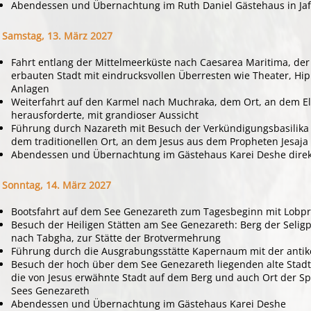
Abendessen und Übernachtung im Ruth Daniel Gästehaus in Jaf
Samstag, 13. März 2027
Fahrt entlang der Mittelmeerküste nach Caesarea Maritima, d
erbauten Stadt mit eindrucksvollen Überresten wie Theater, H
Anlagen
Weiterfahrt auf den Karmel nach Muchraka, dem Ort, an dem Eli
herausforderte, mit grandioser Aussicht
Führung durch Nazareth mit Besuch der Verkündigungsbasilika
dem traditionellen Ort, an dem Jesus aus dem Propheten Jesaja
Abendessen und Übernachtung im Gästehaus Karei Deshe dire
Sonntag, 14. März 2027
Bootsfahrt auf dem See Genezareth zum Tagesbeginn mit Lobpr
Besuch der Heiligen Stätten am See Genezareth: Berg der Sel
nach Tabgha, zur Stätte der Brotvermehrung
Führung durch die Ausgrabungsstätte Kapernaum mit der anti
Besuch der hoch über dem See Genezareth liegenden alte Stadt d
die von Jesus erwähnte Stadt auf dem Berg und auch Ort der S
Sees Genezareth
Abendessen und Übernachtung im Gästehaus Karei Deshe