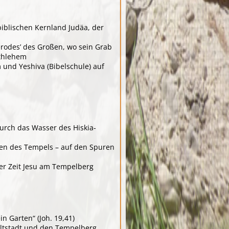
iblischen Kernland Judäa, der
rodes’ des Großen, wo sein Grab
ethlehem
 und Yeshiva (Bibelschule) auf
durch das Wasser des Hiskia-
ren des Tempels – auf den Spuren
er Zeit Jesu am Tempelberg
n Garten“ (Joh. 19,41)
Altstadt und den Tempelberg