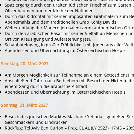
Spaziergang durch den uralten jüdischen Friedhof zum Garten 
Olivenbäumen und der Kirche der Nationen
Durch das Kidrontal mit seinen imposanten Grabmälern zum Ber
Abendmahls und dem traditionellen Grab König Davids
Weiter entlang der Mauern Jerusalems zum authentischen Ort d
Durch den arabischen Basar mit seiner Vielfalt an Menschen u
Ort von Kreuzigung und Auferstehung Jesu
Schabbateingang in großer Fröhlichkeit mit Juden aus aller Wel
Abendessen und Übernachtung im Österreichischen Hospiz
Samstag, 20. März 2027
Am Morgen Möglichkeit zur Teilnahme an einem Gottesdienst i
Anschließend Fahrt nach Bethlehem mit Besuch der Hirtenfelde
einem Gang durch die arabische Altstadt
Abendessen und Übernachtung im Österreichischen Hospiz
Sonntag, 21. März 2027
Besuch des jüdischen Marktes Machane Yehuda – genießen Sie 
Geschmäckern und Eindrücken
Rückflug: Tel Aviv Ben Gurion – Prag, EL AL (LY 2523), 17:45 – 20: