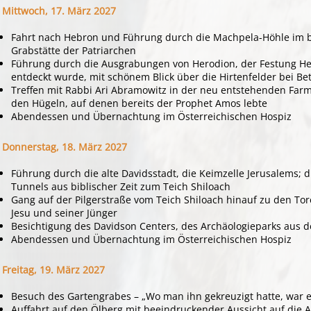
Mittwoch, 17. März 2027
Fahrt nach Hebron und Führung durch die Machpela-Höhle im b
Grabstätte der Patriarchen
Führung durch die Ausgrabungen von Herodion, der Festung He
entdeckt wurde, mit schönem Blick über die Hirtenfelder bei B
Treffen mit Rabbi Ari Abramowitz in der neu entstehenden Farm
den Hügeln, auf denen bereits der Prophet Amos lebte
Abendessen und Übernachtung im Österreichischen Hospiz
Donnerstag, 18. März 2027
Führung durch die alte Davidsstadt, die Keimzelle Jerusalems; 
Tunnels aus biblischer Zeit zum Teich Shiloach
Gang auf der Pilgerstraße vom Teich Shiloach hinauf zu den To
Jesu und seiner Jünger
Besichtigung des Davidson Centers, des Archäologieparks aus d
Abendessen und Übernachtung im Österreichischen Hospiz
Freitag, 19. März 2027
Besuch des Gartengrabes – „Wo man ihn gekreuzigt hatte, war ei
Auffahrt auf den Ölberg mit beeindruckender Aussicht auf die 