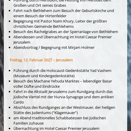
Führung durch Herodion, die Festung von Herodes dem
Großen und Ort seines Grabes
Fahrt nach Bethlehem zum Besuch der Geburtskirche und
einem Besuch der Hirtenfelder
Begegnung mit Pastor Naim Khury, Leiter der größten
christlichen Gemeinde Bethlehems
Besuch des Rachelgrabes an der Sperranlage von Bethlehem
Abendessen und Übernachtung im Hotel Caesar Premier
Jerusalem
Abendvortrag / Begegnung mit Mirjam Holmer
Freitag, 12. Februar 2027 – Jerusalem
Führung durch die Holocaust-Gedenkstätte Yad Vashem
(Museum und Kindergedenkstätte)
Besuch des Machane Yehuda Marktes – lebendiger Basar
voller Düfte und Eindrücke
Fahrt in die Altstadt Jerusalems zum Rundgang durch das
jüdische Viertel mit der Hurva-Synagoge und dem antiken
Cardo
Abschluss des Rundganges an der Westmauer, der heiligen
Stätte des Judentums (“Klagemauer“)
am Abend traditionelles Schabbatessen bei jüdischen
Familien zuhause
Übernachtung im Hotel Caesar Premier Jerusalem