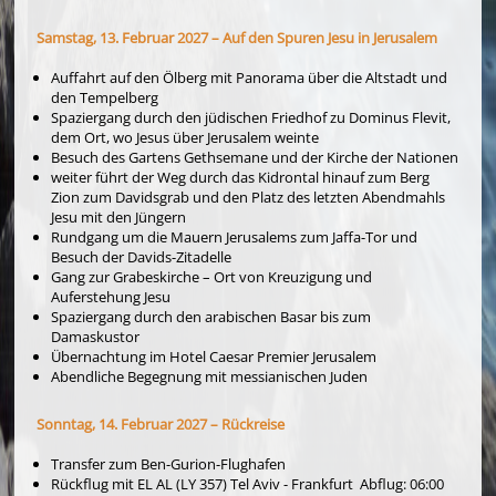
Samstag, 13. Februar 2027 – Auf den Spuren Jesu in Jerusalem
Auffahrt auf den Ölberg mit Panorama über die Altstadt und
den Tempelberg
Spaziergang durch den jüdischen Friedhof zu Dominus Flevit,
dem Ort, wo Jesus über Jerusalem weinte
Besuch des Gartens Gethsemane und der Kirche der Nationen
weiter führt der Weg durch das Kidrontal hinauf zum Berg
Zion zum Davidsgrab und den Platz des letzten Abendmahls
Jesu mit den Jüngern
Rundgang um die Mauern Jerusalems zum Jaffa-Tor und
Besuch der Davids-Zitadelle
Gang zur Grabeskirche – Ort von Kreuzigung und
Auferstehung Jesu
Spaziergang durch den arabischen Basar bis zum
Damaskustor
Übernachtung im Hotel Caesar Premier Jerusalem
Abendliche Begegnung mit messianischen Juden
Sonntag, 14. Februar 2027 – Rückreise
Transfer zum Ben-Gurion-Flughafen
Rückflug mit EL AL (LY 357) Tel Aviv - Frankfurt Abflug: 06:00