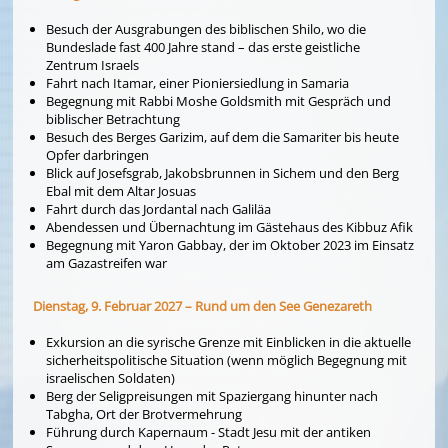
Besuch der Ausgrabungen des biblischen Shilo, wo die
Bundeslade fast 400 Jahre stand – das erste geistliche
Zentrum Israels
Fahrt nach Itamar, einer Pioniersiedlung in Samaria
Begegnung mit Rabbi Moshe Goldsmith mit Gespräch und
biblischer Betrachtung
Besuch des Berges Garizim, auf dem die Samariter bis heute
Opfer darbringen
Blick auf Josefsgrab, Jakobsbrunnen in Sichem und den Berg
Ebal mit dem Altar Josuas
Fahrt durch das Jordantal nach Galiläa
Abendessen und Übernachtung im Gästehaus des Kibbuz Afik
Begegnung mit Yaron Gabbay, der im Oktober 2023 im Einsatz
am Gazastreifen war
Dienstag, 9. Februar 2027 – Rund um den See Genezareth
Exkursion an die syrische Grenze mit Einblicken in die aktuelle
sicherheitspolitische Situation (wenn möglich Begegnung mit
israelischen Soldaten)
Berg der Seligpreisungen mit Spaziergang hinunter nach
Tabgha, Ort der Brotvermehrung
Führung durch Kapernaum - Stadt Jesu mit der antiken