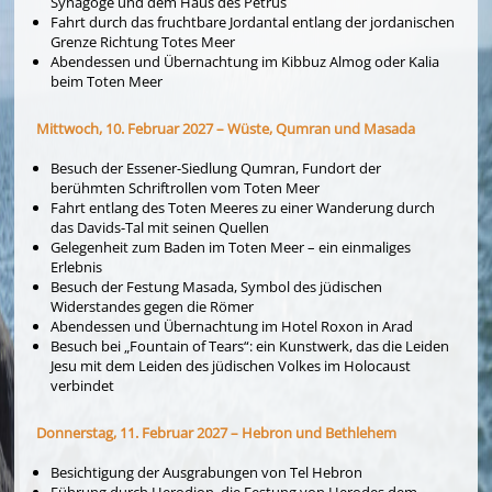
Synagoge und dem Haus des Petrus
Fahrt durch das fruchtbare Jordantal entlang der jordanischen
Grenze Richtung Totes Meer
Abendessen und Übernachtung im Kibbuz Almog oder Kalia
beim Toten Meer
Mittwoch, 10. Februar 2027 – Wüste, Qumran und Masada
Besuch der Essener-Siedlung Qumran, Fundort der
berühmten Schriftrollen vom Toten Meer
Fahrt entlang des Toten Meeres zu einer Wanderung durch
das Davids-Tal mit seinen Quellen
Gelegenheit zum Baden im Toten Meer – ein einmaliges
Erlebnis
Besuch der Festung Masada, Symbol des jüdischen
Widerstandes gegen die Römer
Abendessen und Übernachtung im Hotel Roxon in Arad
Besuch bei „Fountain of Tears“: ein Kunstwerk, das die Leiden
Jesu mit dem Leiden des jüdischen Volkes im Holocaust
verbindet
Donnerstag, 11. Februar 2027 – Hebron und Bethlehem
Besichtigung der Ausgrabungen von Tel Hebron