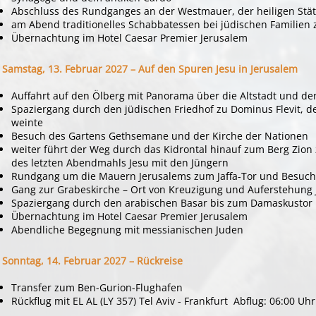
Abschluss des Rundganges an der Westmauer, der heiligen Stät
am Abend traditionelles Schabbatessen bei jüdischen Familien
Übernachtung im Hotel Caesar Premier Jerusalem
Samstag, 13. Februar 2027 – Auf den Spuren Jesu in Jerusalem
Auffahrt auf den Ölberg mit Panorama über die Altstadt und d
Spaziergang durch den jüdischen Friedhof zu Dominus Flevit, d
weinte
Besuch des Gartens Gethsemane und der Kirche der Nationen
weiter führt der Weg durch das Kidrontal hinauf zum Berg Zion
des letzten Abendmahls Jesu mit den Jüngern
Rundgang um die Mauern Jerusalems zum Jaffa-Tor und Besuch 
Gang zur Grabeskirche – Ort von Kreuzigung und Auferstehung 
Spaziergang durch den arabischen Basar bis zum Damaskustor
Übernachtung im Hotel Caesar Premier Jerusalem
Abendliche Begegnung mit messianischen Juden
Sonntag, 14. Februar 2027 – Rückreise
Transfer zum Ben-Gurion-Flughafen
Rückflug mit EL AL (LY 357) Tel Aviv - Frankfurt Abflug: 06:00 Uh