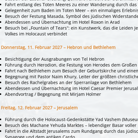
Fahrt entlang des Toten Meeres zu einer Wanderung durch das 
Gelegenheit zum Baden im Toten Meer – ein einmaliges Erlebni
Besuch der Festung Masada, Symbol des jüdischen Widerstand
Abendessen und Übernachtung im Hotel Roxon in Arad
Besuch bei „Fountain of Tears“: ein Kunstwerk, das die Leiden 
Volkes im Holocaust verbindet
Donnerstag, 11. Februar 2027 – Hebron und Bethlehem
Besichtigung der Ausgrabungen von Tel Hebron
Führung durch Herodion, die Festung von Herodes dem Großen 
Fahrt nach Bethlehem zum Besuch der Geburtskirche und einem
Begegnung mit Pastor Naim Khury, Leiter der größten christli
Besuch des Rachelgrabes an der Sperranlage von Bethlehem
Abendessen und Übernachtung im Hotel Caesar Premier Jerusa
Abendvortrag / Begegnung mit Mirjam Holmer
Freitag, 12. Februar 2027 – Jerusalem
Führung durch die Holocaust-Gedenkstätte Yad Vashem (Museu
Besuch des Machane Yehuda Marktes – lebendiger Basar voller
Fahrt in die Altstadt Jerusalems zum Rundgang durch das jüdisc
Synagoge und dem antiken Cardo