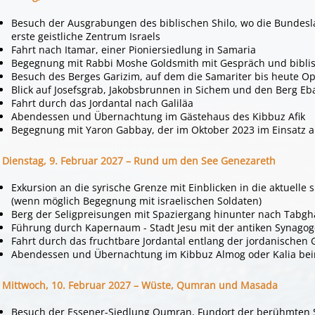
Besuch der Ausgrabungen des biblischen Shilo, wo die Bundesla
erste geistliche Zentrum Israels
Fahrt nach Itamar, einer Pioniersiedlung in Samaria
Begegnung mit Rabbi Moshe Goldsmith mit Gespräch und bibli
Besuch des Berges Garizim, auf dem die Samariter bis heute O
Blick auf Josefsgrab, Jakobsbrunnen in Sichem und den Berg Eba
Fahrt durch das Jordantal nach Galiläa
Abendessen und Übernachtung im Gästehaus des Kibbuz Afik
Begegnung mit Yaron Gabbay, der im Oktober 2023 im Einsatz 
Dienstag, 9. Februar 2027 – Rund um den See Genezareth
Exkursion an die syrische Grenze mit Einblicken in die aktuelle s
(wenn möglich Begegnung mit israelischen Soldaten)
Berg der Seligpreisungen mit Spaziergang hinunter nach Tabgh
Führung durch Kapernaum - Stadt Jesu mit der antiken Synago
Fahrt durch das fruchtbare Jordantal entlang der jordanischen
Abendessen und Übernachtung im Kibbuz Almog oder Kalia be
Mittwoch, 10. Februar 2027 – Wüste, Qumran und Masada
Besuch der Essener-Siedlung Qumran, Fundort der berühmten S