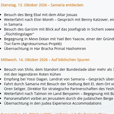
Dienstag, 13. Oktober 2026 – Samaria entdecken
Besuch des Berg Ebal mit dem Altar Josuas
Weiterfahrt nach Elon Moreh – Gespräch mit Benny Katzover, e
in Samaria
Besuch des Garizim mit Blick auf das Josefsgrab in Sichem sowi
„Flüchtlingslager“
Begegnung in Mevo Dotan mit Yael Ben Yaacov, einer der Grün
Tsvi Farm (Agrotourismus-Projekt)
Übernachtung in Har Bracha Pninat Hashomron
Mittwoch, 14. Oktober 2026 – Auf biblischen Spuren
Besuch von Shilo, dem Standort der Bundeslade über mehr als 
mit den legendären Roten Kühen
Empfang bei Yossi Dagan, Landrat von Samaria – Gespräch über
Fahrt durch Samaria mit Besuch der Siedlung Beit El, dem Ort v
Oren Seliger, Direktor für strategische Partnerschaften des Yesh
Weiterfahrt nach Talmon im Land Benyamin – Begegnung mit Bat
Panoramafahrt vorbei an Jerusalem durch die judäischen Berge
Übernachtung in den Judea Experience Accommodations