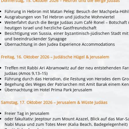
Donnerstag, 15. Oktober 2026 – Hebron und die Berge Judäas
Führung in Hebron mit Matan Peleg: Besuch der Machpela-Höhl
Ausgrabungen von Tel Hebron und jüdische Wohnviertel
Weiterfahrt durch die Berge Judäas zum Café Ronel – Botschaft 
heutigen Israel und herzliche Gastfreundschaft
Besichtigung von Sussia, einer byzantinisch-jüdischen Stadt mi
und beeindruckender Synagoge
Übernachtung in den Judea Experience Accommodations
Freitag, 16. Oktober 2026 – Judäische Hügel & Jerusalem
Treffen mit Rabbi Ari Abramowitz auf der neu entstehenden Fa
Judäas (Amos 9,13–15)
Führung durch das Herodion, die Festung von Herodes dem Gr
Begehung des Weges der Patriarchen mit Amit Barak einem Ken
Übernachtung im Hotel Prima Park Jerusalem
Samstag, 17. Oktober 2026 – Jerusalem & Wüste Judäas
Freier Tag in Jerusalem
oder fakultativ: Jeeptour zum Mount Azazel, Blick auf das Mar-S
Nabi Musa und zum Totes Meer (Kalia Beach, Badegelegenheit)